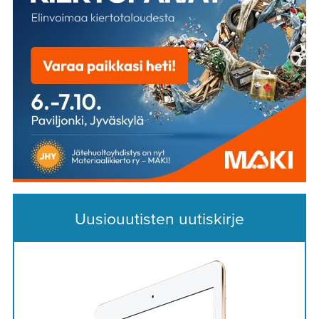
Uusiouutisten uutiskirje