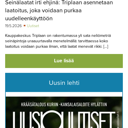
Seinälaatat irti ehjinä: Triplaan asennetaan
TAPAHTUMAT
laatoitus, joka voidaan purkaa
▼
YHTEYSTIEDOT
uudelleenkäyttöön
19.5.2026
Uutiset
Kauppakeskus Triplaan on rakentumassa yli sata neliömetriä
seinäpintoja uraauurtavalla menetelmällä: tarvittaessa koko
laatoitus voidaan purkaa ilman, että laatat menevät rikki. […]
Lue lisää
Uusin lehti