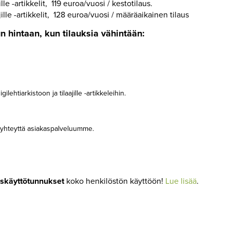
ille -artikkelit, 119 euroa/vuosi / kestotilaus.
ajille -artikkelit, 128 euroa/vuosi / määräaikainen tilaus
un hintaan, kun tilauksia vähintään:
ehtiarkistoon ja tilaajille -artikkeleihin.
a yhteyttä asiakaspalveluumme.
iskäyttötunnukset
koko henkilöstön käyttöön!
Lue lisää
.