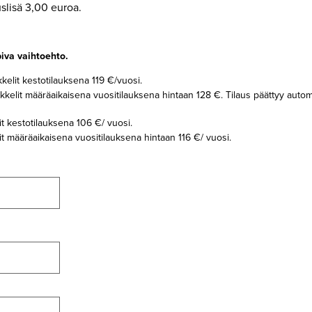
slisä 3,00 euroa.
piva vaihtoehto.
ikkelit kestotilauksena 119 €/vuosi.
artikkelit määräaikaisena vuositilauksena hintaan 128 €. Tilaus päättyy autom
elit kestotilauksena 106 €/ vuosi.
elit määräaikaisena vuositilauksena hintaan 116 €/ vuosi.