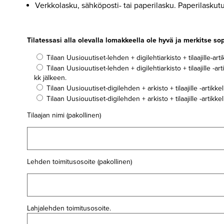
Verkkolasku, sähköposti- tai paperilasku. Paperilaskutu
Tilatessasi alla olevalla lomakkeella ole hyvä ja merkitse so
Tilaan Uusiouutiset-lehden + digilehtiarkisto + tilaajille-art
Tilaan Uusiouutiset-lehden + digilehtiarkisto + tilaajille -
kk jälkeen.
Tilaan Uusiouutiset-digilehden + arkisto + tilaajille -artikk
Tilaan Uusiouutiset-digilehden + arkisto + tilaajille -artikk
Tilaajan nimi (pakollinen)
Lehden toimitusosoite (pakollinen)
Lahjalehden toimitusosoite.