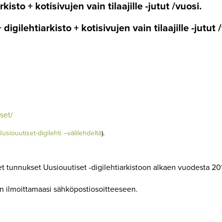
kisto + kotisivujen vain tilaajille -jutut /vuosi.
 digilehtiarkisto
+ kotisivujen vain tilaajille -jutut
set/
Uusiouutiset-digilehti –välilehdeltä
).
iset tunnukset Uusiouutiset -digilehtiarkistoon alkaen vuodesta 20
än ilmoittamaasi sähköpostiosoitteeseen.