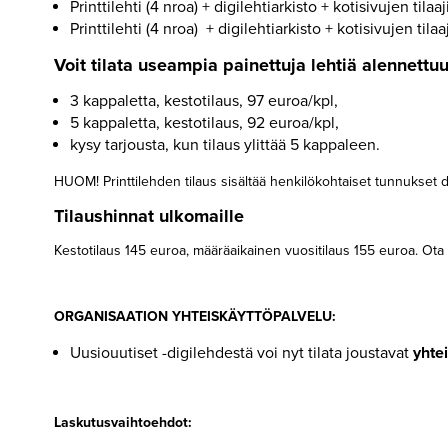
Printtilehti (4 nroa) + digilehtiarkisto + kotisivujen tilaaj
TILAA
Printtilehti (4 nroa) + digilehtiarkisto + kotisivujen tila
YHTEISKÄYTTÖPALVELU
Voit tilata useampia painettuja lehtiä alennettu
VERKKOKAUPPA
3 kappaletta, kestotilaus, 97 euroa/kpl,
5 kappaletta, kestotilaus, 92 euroa/kpl,
UUTISKIRJE
kysy tarjousta, kun tilaus ylittää 5 kappaleen.
KIRJAUTUMISOHJEET
HUOM! Printtilehden tilaus sisältää henkilökohtaiset tunnukset digil
Tilaushinnat ulkomaille
MEDIATIEDOT
Kestotilaus 145 euroa, määräaikainen vuositilaus 155 euroa. Ot
▼
TIETOA
LEHDESTÄ
ORGANISAATION YHTEISKÄYTTÖPALVELU:
TAPAHTUMAT
Uusiouutiset -digilehdestä voi nyt tilata joustavat
yhte
▼
YHTEYSTIEDOT
Laskutusvaihtoehdot: