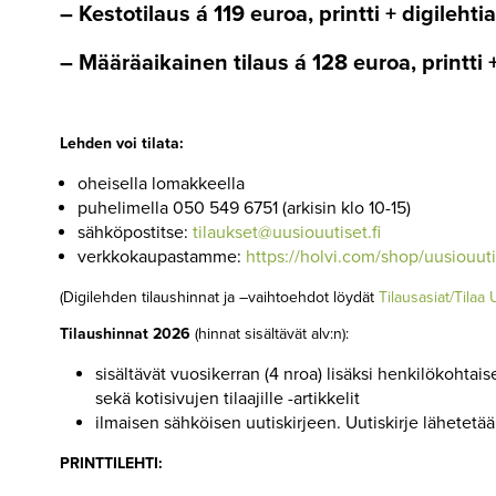
– Kestotilaus á 119 euroa, printti + digilehtiar
▼
KIRJAUTUMINEN
– Määräaikainen tilaus á 128 euroa, printti +
▼
ARKISTO
▲
TILAUSASIAT
Lehden voi tilata:
TILAA
oheisella lomakkeella
UUSIOUUTISET-
puhelimella 050 549 6751 (arkisin klo 10-15)
LEHTI
sähköpostitse:
tilaukset@uusiouutiset.fi
verkkokaupastamme:
https://holvi.com/shop/uusiouuti
TILAA
UUSIOUUTISET-
(Digilehden tilaushinnat ja –vaihtoehdot löydät
Tilausasiat/Tilaa 
DIGILEHTI
Tilaushinnat 2026
(hinnat sisältävät alv:n):
KIRJAUDU
NÄKÖISLEHTEEN
sisältävät vuosikerran (4 nroa) lisäksi henkilökohta
sekä kotisivujen tilaajille -artikkelit
ilmaisen sähköisen uutiskirjeen. Uutiskirje lähetetä
KIRJAUDU
KOTISIVUN
SISÄLTÖIHIN
PRINTTILEHTI: