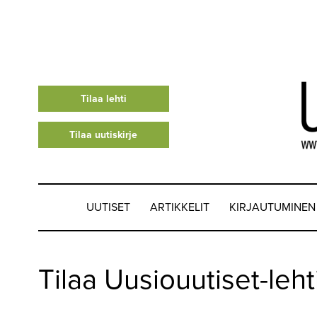
Tilaa lehti
Tilaa uutiskirje
UUTISET
ARTIKKELIT
KIRJAUTUMINEN
UUTISET
Tilaa Uusiouutiset-leht
▼
ARTIKKELIT