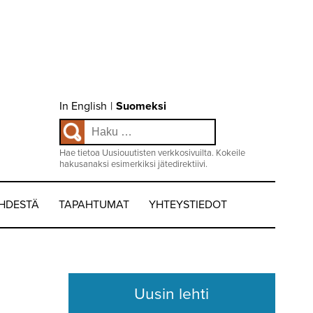
Choose
In English
|
Suomeksi
language
Haku:
/
Valitse
kieli:
Hae tietoa Uusiouutisten verkkosivuilta. Kokeile
hakusanaksi esimerkiksi jätedirektiivi.
EHDESTÄ
TAPAHTUMAT
YHTEYSTIEDOT
Uusin lehti