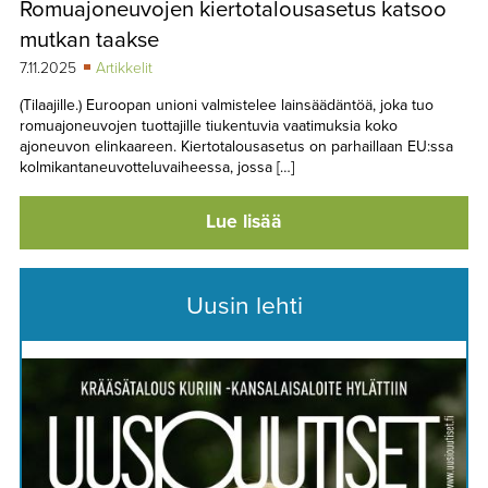
Romuajoneuvojen kiertotalousasetus katsoo
TAPAHTUMAT
mutkan taakse
▼
YHTEYSTIEDOT
7.11.2025
Artikkelit
(Tilaajille.) Euroopan unioni valmistelee lainsäädäntöä, joka tuo
romuajoneuvojen tuottajille tiukentuvia vaatimuksia koko
ajoneuvon elinkaareen. Kiertotalousasetus on parhaillaan EU:ssa
kolmikantaneuvotteluvaiheessa, jossa […]
Lue lisää
Uusin lehti