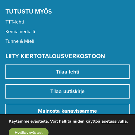
TUTUSTU MYÖS
TTT-lehti
Kemiamedia.fi
Tunne & Mieli
LIITY KIERTOTALOUSVERKOSTOON
Tilaa lehti
Tilaa uutiskirje
Mainosta kanavissamme
Käytämme evästeitä. Voit hallita niiden käyttöä
asetussivulla
.
Hyväksy evästeet