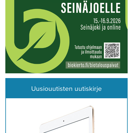
Uusiouutisten uutiskirje