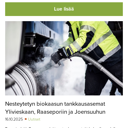
Lue lisää
Nesteytetyn biokaasun tankkausasemat
Ylivieskaan, Raaseporiin ja Joensuuhun
16.10.2025
Uutiset