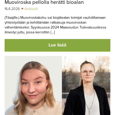
Muoviroska pellolla herätti bioalan
TAPAHTUMAT
16.6.2026
Artikkelit
▼
YHTEYSTIEDOT
(Tilaajille.) Muoviroskakohu sai biojätealan toimijat vauhdittamaan
yhteistyötään ja kehittämään ratkaisuja muoviroskan
vähentämiseksi. Syyskuussa 2024 Maaseudun Tulevaisuudessa
ilmestyi juttu, jossa kerrottiin […]
Lue lisää