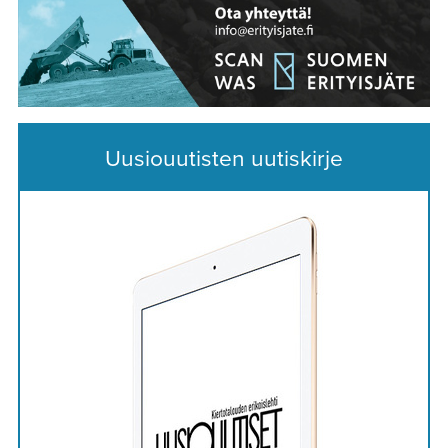
Uusiouutisten uutiskirje