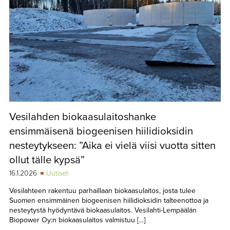
Vesilahden biokaasulaitoshanke
ensimmäisenä biogeenisen hiilidioksidin
nesteytykseen: ”Aika ei vielä viisi vuotta sitten
ollut tälle kypsä”
16.1.2026
Uutiset
Vesilahteen rakentuu parhaillaan biokaasulaitos, josta tulee
Suomen ensimmäinen biogeenisen hiilidioksidin talteenottoa ja
nesteytystä hyödyntävä biokaasulaitos. Vesilahti-Lempäälän
Biopower Oy:n biokaasulaitos valmistuu […]