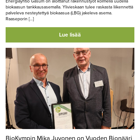
Energiayhtiö Gasum on aloittanut rakennustyöt kolmella uudella
biokaasun tankkausasemalla. Ylivieskaan tulee raskasta liikennettä
palveleva nesteytettyä biokaasua (LBG) jakeleva asema.
Raaseporin […]
Lue lisää
BioKympin Mika Juvonen on Vuoden Bionääri