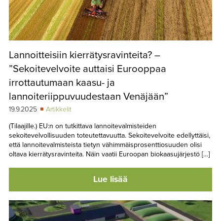
Lannoitteisiin kierrätysravinteita? –
”Sekoitevelvoite auttaisi Eurooppaa
irrottautumaan kaasu- ja
lannoiteriippuvuudestaan Venäjään”
19.9.2025
Artikkelit
(Tilaajille.) EU:n on tutkittava lannoitevalmisteiden
sekoitevelvollisuuden toteutettavuutta. Sekoitevelvoite edellyttäisi,
että lannoitevalmisteista tietyn vähimmäisprosenttiosuuden olisi
oltava kierrätysravinteita. Näin vaatii Euroopan biokaasujärjestö […]
Lue lisää