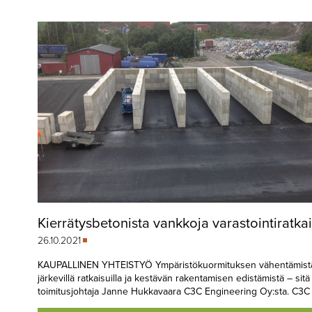
▼
KIRJAUTUMINEN
▼
ARKISTO
▼
TILAUSASIAT
MEDIATIEDOT
▼
TIETOA
LEHDESTÄ
TAPAHTUMAT
Kierrätysbetonista vankkoja varastointiratka
▼
YHTEYSTIEDOT
26.10.2021
KAUPALLINEN YHTEISTYÖ Ympäristökuormituksen vähentämist
järkevillä ratkaisuilla ja kestävän rakentamisen edistämistä – sitä
toimitusjohtaja Janne Hukkavaara C3C Engineering Oy:sta. C3C 