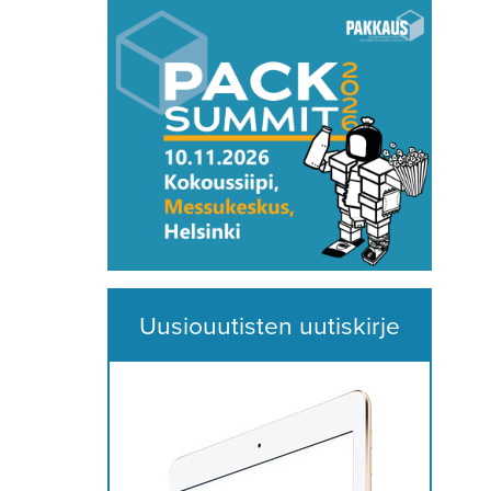
Uusiouutisten uutiskirje