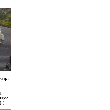
isuja
ä
 lupaa
[…]