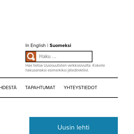
Choose
In English
|
Suomeksi
language
Haku:
/
Valitse
kieli:
Hae tietoa Uusiouutisten verkkosivuilta. Kokeile
hakusanaksi esimerkiksi jätedirektiivi.
EHDESTÄ
TAPAHTUMAT
YHTEYSTIEDOT
Uusin lehti