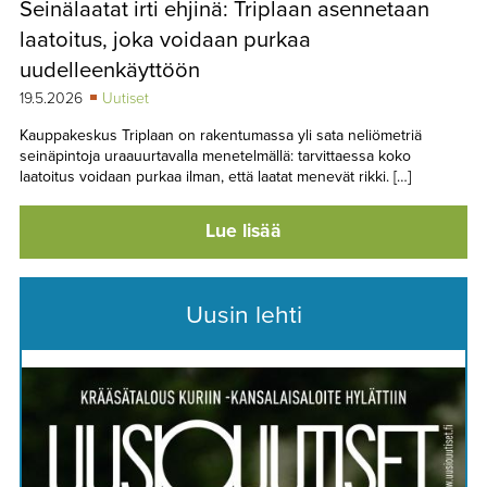
Seinälaatat irti ehjinä: Triplaan asennetaan
TAPAHTUMAT
laatoitus, joka voidaan purkaa
▼
YHTEYSTIEDOT
uudelleenkäyttöön
19.5.2026
Uutiset
Kauppakeskus Triplaan on rakentumassa yli sata neliömetriä
seinäpintoja uraauurtavalla menetelmällä: tarvittaessa koko
laatoitus voidaan purkaa ilman, että laatat menevät rikki. […]
Lue lisää
Uusin lehti