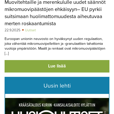
Muovitehtaille ja merenkululle uudet säännöt
TAPAHTUMAT
mikromuovipäästöjen ehkäisyyn– EU pyrkii
▼
YHTEYSTIEDOT
suitsimaan huolimattomuudesta aiheutuvaa
merten roskaantumista
22.9.2025
Uutiset
Euroopan unionin neuvosto on hyväksynyt uuden regulaation,
joka vähentää mikromuovipellettien ja -granulaattien tahattomia
vuotoja ympäristöön. Maalit ja renkaat ovat mikromuovipäästöjen
[…]
Lue lisää
Uusin lehti