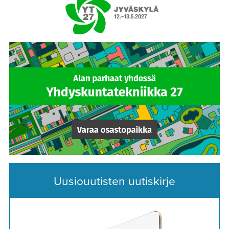
Uusiouutisten uutiskirje