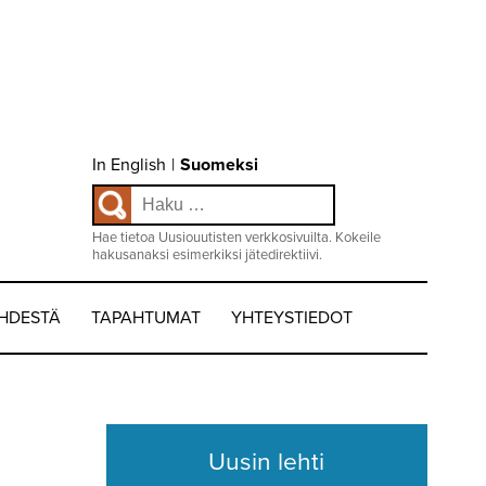
Choose
In English
|
Suomeksi
language
Haku:
/
Valitse
kieli:
Hae tietoa Uusiouutisten verkkosivuilta. Kokeile
hakusanaksi esimerkiksi jätedirektiivi.
EHDESTÄ
TAPAHTUMAT
YHTEYSTIEDOT
Uusin lehti