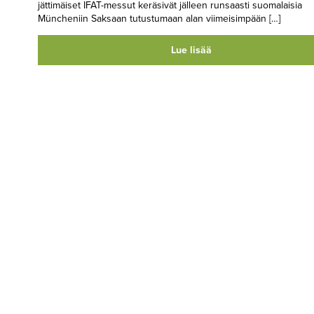
jättimäiset IFAT-messut keräsivät jälleen runsaasti suomalaisia
Müncheniin Saksaan tutustumaan alan viimeisimpään […]
Lue lisää