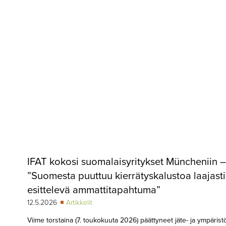
▼
KIRJAUTUMINEN
▼
ARKISTO
▼
TILAUSASIAT
MEDIATIEDOT
▼
TIETOA
LEHDESTÄ
TAPAHTUMAT
IFAT kokosi suomalaisyritykset Müncheniin –
▼
YHTEYSTIEDOT
”Suomesta puuttuu kierrätyskalustoa laajasti
esittelevä ammattitapahtuma”
12.5.2026
Artikkelit
Viime torstaina (7. toukokuuta 2026) päättyneet jäte- ja ympärist