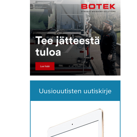
Uusiouutisten uutiskirje