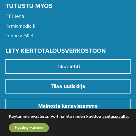
TUTUSTU MYÖS
TTT-lehti
Kemiamedia.fi
Tunne & Mieli
LIITY KIERTOTALOUSVERKOSTOON
Tilaa lehti
Tilaa uutiskirje
Mainosta kanavissamme
Käytämme evästeitä. Voit hallita niiden käyttöä
asetussivulla
.
Hyväksy evästeet