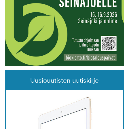
Uusiouutisten uutiskirje