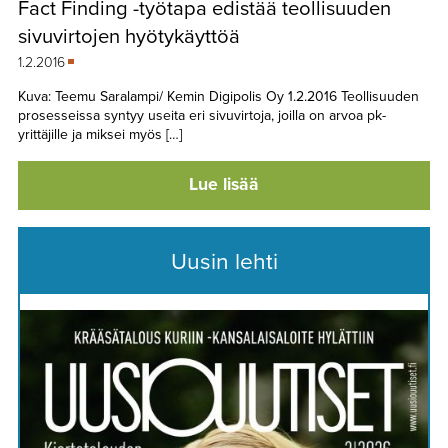
Fact Finding -työtapa edistää teollisuuden
TAPAHTUMAT
sivuvirtojen hyötykäyttöä
▼
YHTEYSTIEDOT
1.2.2016
Kuva: Teemu Saralampi/ Kemin Digipolis Oy 1.2.2016 Teollisuuden
prosesseissa syntyy useita eri sivuvirtoja, joilla on arvoa pk-
yrittäjille ja miksei myös […]
Lue lisää
Uusin lehti