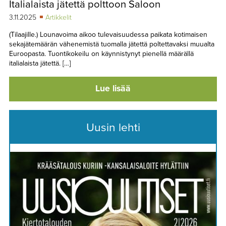
Italialaista jätettä polttoon Saloon
TAPAHTUMAT
3.11.2025
Artikkelit
▼
YHTEYSTIEDOT
(Tilaajille.) Lounavoima aikoo tulevaisuudessa paikata kotimaisen
sekajätemäärän vähenemistä tuomalla jätettä poltettavaksi muualta
Euroopasta. Tuontikokeilu on käynnistynyt pienellä määrällä
italialaista jätettä. […]
Lue lisää
Uusin lehti