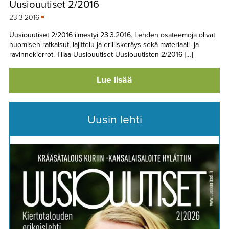
Uusiouutiset 2/2016
TAPAHTUMAT
23.3.2016
▼
YHTEYSTIEDOT
Uusiouutiset 2/2016 ilmestyi 23.3.2016. Lehden osateemoja olivat
huomisen ratkaisut, lajittelu ja erilliskeräys sekä materiaali- ja
ravinnekierrot. Tilaa Uusiouutiset Uusiouutisten 2/2016 […]
Lue lisää
Uusin lehti