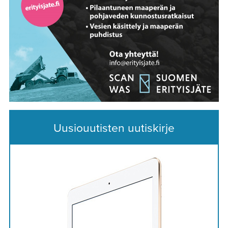
Uusiouutisten uutiskirje