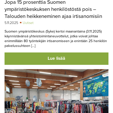
Jopa 15 prosenttia Suomen
TAPAHTUMAT
ympäristökeskuksen henkilöstöstä pois –
▼
YHTEYSTIEDOT
Talouden heikkeneminen ajaa irtisanomisiin
5.11.2025
Uutiset
Suomen ympäristökeskus (Syke) kertoi maanantaina (3.11.2025)
käynnistävänsä yhteistoimintaneuvottelut, jotka voivat johtaa
enimmillään 80 työntekijän irtisanomiseen ja enintään 25 henkilön
palvelussuhteen […]
Lue lisää