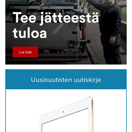
Uusiouutisten uutiskirje