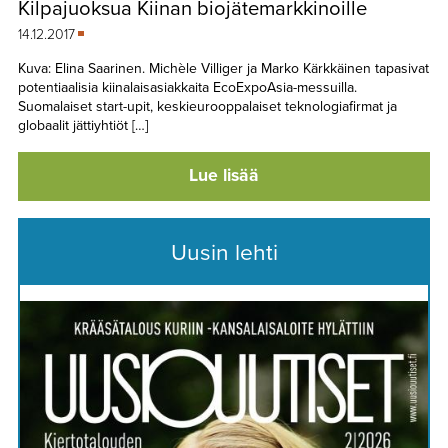
Kilpajuoksua Kiinan biojätemarkkinoille
TAPAHTUMAT
14.12.2017
▼
YHTEYSTIEDOT
Kuva: Elina Saarinen. Michèle Villiger ja Marko Kärkkäinen tapasivat
potentiaalisia kiinalaisasiakkaita EcoExpoAsia-messuilla.
Suomalaiset start-upit, keskieurooppalaiset teknologiafirmat ja
globaalit jättiyhtiöt […]
Lue lisää
Uusin lehti