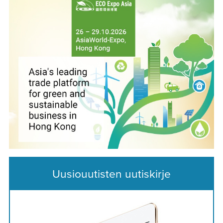
Uusiouutisten uutiskirje