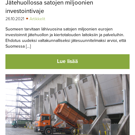
Jätehuollossa satojen miljoonien
TAPAHTUMAT
investointivaje
▼
YHTEYSTIEDOT
26.10.2021
Artikkelit
Suomeen tarvitaan lähivuosina satojen miljoonien eurojen
investoinnit jätehuollon ja kiertotalouden laitoksiin ja palveluihin.
Ehdotus uudeksi valtakunnalliseksi jätesuunnitelmaksi arvioi, että
Suomessa […]
Lue lisää