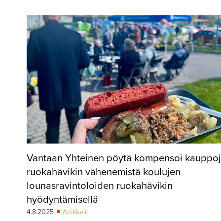
▼
KIRJAUTUMINEN
▼
ARKISTO
▼
TILAUSASIAT
MEDIATIEDOT
▼
TIETOA
LEHDESTÄ
TAPAHTUMAT
Vantaan Yhteinen pöytä kompensoi kauppo
▼
YHTEYSTIEDOT
ruokahävikin vähenemistä koulujen
lounasravintoloiden ruokahävikin
hyödyntämisellä
4.8.2025
Artikkelit