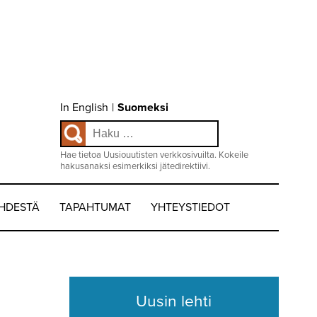
Choose
In English
|
Suomeksi
language
Haku:
/
Valitse
kieli:
Hae tietoa Uusiouutisten verkkosivuilta. Kokeile
hakusanaksi esimerkiksi jätedirektiivi.
EHDESTÄ
TAPAHTUMAT
YHTEYSTIEDOT
Uusin lehti