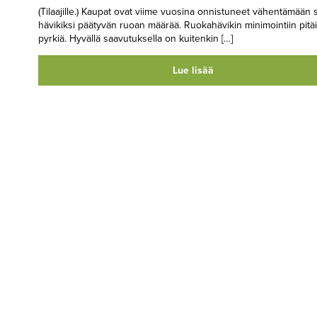
(Tilaajille.) Kaupat ovat viime vuosina onnistuneet vähentämään s
hävikiksi päätyvän ruoan määrää. Ruokahävikin minimointiin pitäi
pyrkiä. Hyvällä saavutuksella on kuitenkin […]
Lue lisää