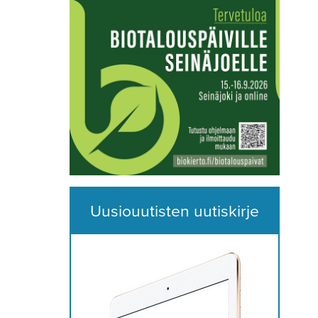
Uusiouutisten uutiskirje