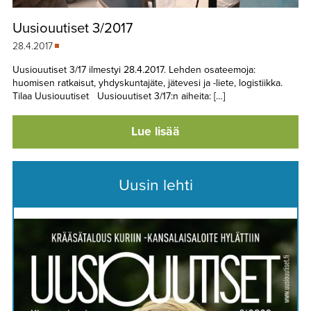
Uusiouutiset 3/2017
28.4.2017
Uusiouutiset 3/17 ilmestyi 28.4.2017. Lehden osateemoja:
huomisen ratkaisut, yhdyskuntajäte, jätevesi ja -liete, logistiikka.
Tilaa Uusiouutiset Uusiouutiset 3/17:n aiheita: […]
Lue lisää
Uusin lehti