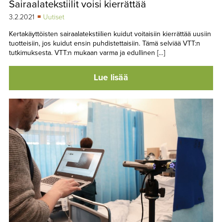
Sairaalatekstiilit voisi kierrättää
TAPAHTUMAT
3.2.2021
Uutiset
▼
YHTEYSTIEDOT
Kertakäyttöisten sairaalatekstiilien kuidut voitaisiin kierrättää uusiin
tuotteisiin, jos kuidut ensin puhdistettaisiin. Tämä selviää VTT:n
tutkimuksesta. VTT:n mukaan varma ja edullinen […]
Lue lisää