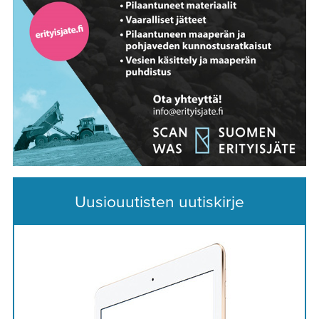
Uusiouutisten uutiskirje