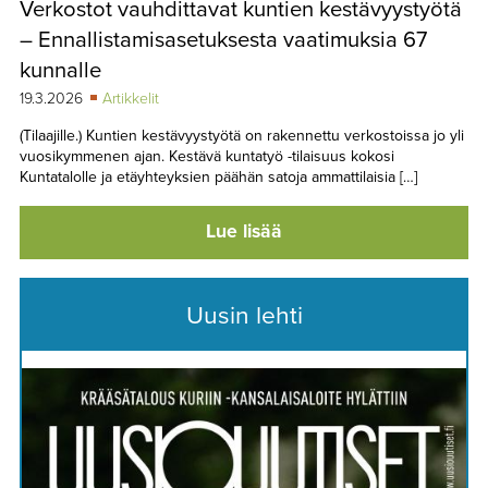
Verkostot vauhdittavat kuntien kestävyystyötä
TAPAHTUMAT
– Ennallistamisasetuksesta vaatimuksia 67
▼
YHTEYSTIEDOT
kunnalle
19.3.2026
Artikkelit
(Tilaajille.) Kuntien kestävyystyötä on rakennettu verkostoissa jo yli
vuosikymmenen ajan. Kestävä kuntatyö -tilaisuus kokosi
Kuntatalolle ja etäyhteyksien päähän satoja ammattilaisia […]
Lue lisää
Uusin lehti