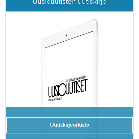
Uusiouutisten uutiskirje
Uutiskirjearkisto