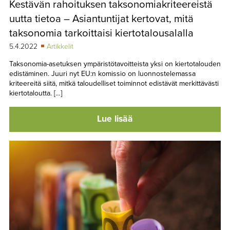
Kestävän rahoituksen taksonomiakriteereistä
TAPAHTUMAT
uutta tietoa – Asiantuntijat kertovat, mitä
▼
YHTEYSTIEDOT
taksonomia tarkoittaisi kiertotalousalalla
5.4.2022
Artikkelit
Taksonomia-asetuksen ympäristötavoitteista yksi on kiertotalouden
edistäminen. Juuri nyt EU:n komissio on luonnostelemassa
kriteereitä siitä, mitkä taloudelliset toiminnot edistävät merkittävästi
kiertotaloutta. […]
Lue lisää