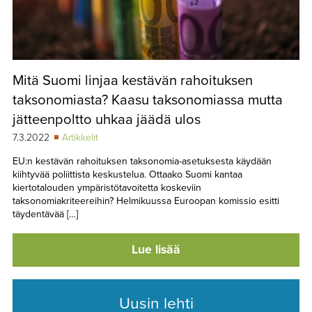
Mitä Suomi linjaa kestävän rahoituksen
taksonomiasta? Kaasu taksonomiassa mutta
jätteenpoltto uhkaa jäädä ulos
7.3.2022
Artikkelit
EU:n kestävän rahoituksen taksonomia-asetuksesta käydään
kiihtyvää poliittista keskustelua. Ottaako Suomi kantaa
kiertotalouden ympäristötavoitetta koskeviin
taksonomiakriteereihin? Helmikuussa Euroopan komissio esitti
täydentävää […]
Lue lisää
Uusin lehti