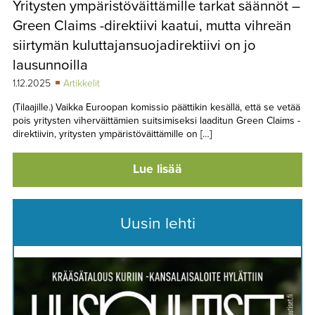
Yritysten ympäristöväittämille tarkat säännöt –
TAPAHTUMAT
Green Claims -direktiivi kaatui, mutta vihreän
▼
YHTEYSTIEDOT
siirtymän kuluttajansuojadirektiivi on jo
lausunnoilla
1.12.2025
Artikkelit
(Tilaajille.) Vaikka Euroopan komissio päättikin kesällä, että se vetää
pois yritysten viherväittämien suitsimiseksi laaditun Green Claims -
direktiivin, yritysten ympäristöväittämille on […]
Lue lisää
Uusin lehti