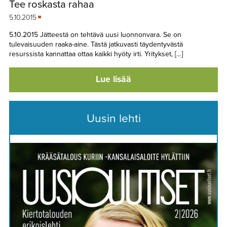
Tee roskasta rahaa
TAPAHTUMAT
5.10.2015
▼
YHTEYSTIEDOT
5.10.2015 Jätteestä on tehtävä uusi luonnonvara. Se on
tulevaisuuden raaka-aine. Tästä jatkuvasti täydentyvästä
resurssista kannattaa ottaa kaikki hyöty irti. Yritykset, […]
Lue lisää
Uusin lehti