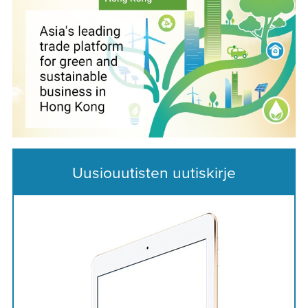
Uusiouutisten uutiskirje