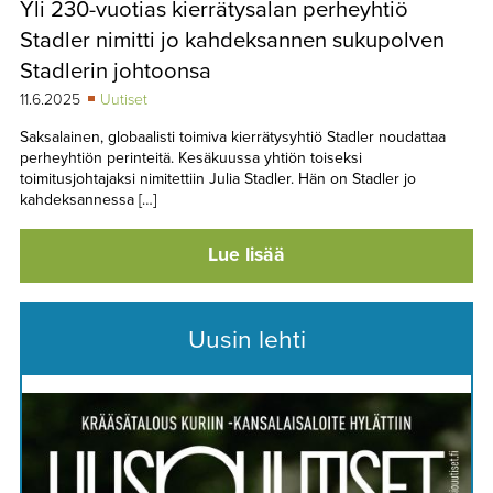
Yli 230-vuotias kierrätysalan perheyhtiö
TAPAHTUMAT
Stadler nimitti jo kahdeksannen sukupolven
▼
YHTEYSTIEDOT
Stadlerin johtoonsa
11.6.2025
Uutiset
Saksalainen, globaalisti toimiva kierrätysyhtiö Stadler noudattaa
perheyhtiön perinteitä. Kesäkuussa yhtiön toiseksi
toimitusjohtajaksi nimitettiin Julia Stadler. Hän on Stadler jo
kahdeksannessa […]
Lue lisää
Uusin lehti