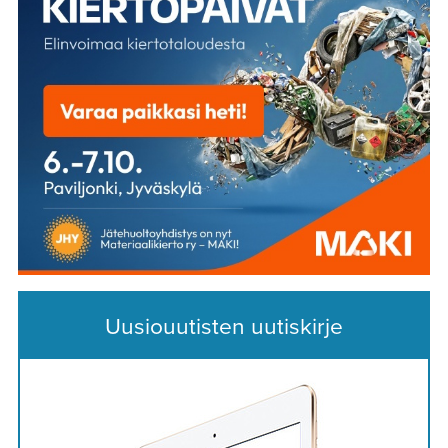
Uusiouutisten uutiskirje