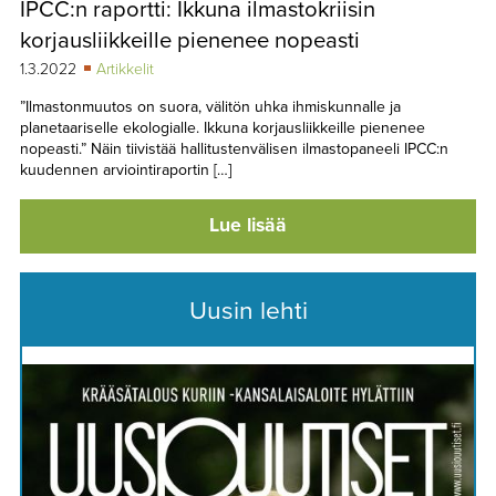
IPCC:n raportti: Ikkuna ilmastokriisin
TAPAHTUMAT
korjausliikkeille pienenee nopeasti
▼
YHTEYSTIEDOT
1.3.2022
Artikkelit
”Ilmastonmuutos on suora, välitön uhka ihmiskunnalle ja
planetaariselle ekologialle. Ikkuna korjausliikkeille pienenee
nopeasti.” Näin tiivistää hallitustenvälisen ilmastopaneeli IPCC:n
kuudennen arviointiraportin […]
Lue lisää
Uusin lehti