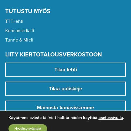
TUTUSTU MYÖS
TTT-lehti
Kemiamedia.fi
Tunne & Mieli
LIITY KIERTOTALOUSVERKOSTOON
Tilaa lehti
Tilaa uutiskirje
Mainosta kanavissamme
Käytämme evästeitä. Voit hallita niiden käyttöä
asetussivulla
.
Hyväksy evästeet