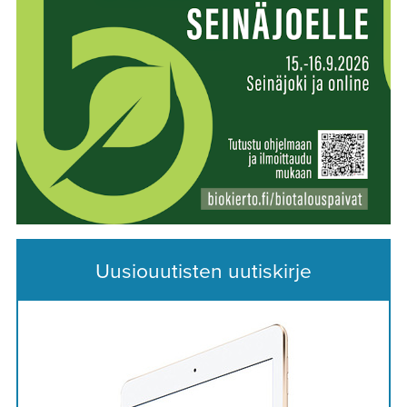
Uusiouutisten uutiskirje