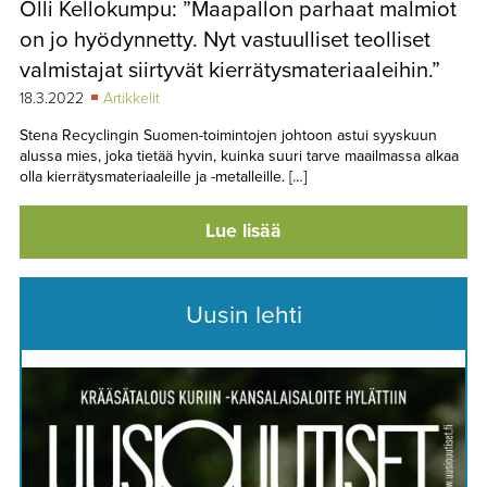
Olli Kellokumpu: ”Maapallon parhaat malmiot
TAPAHTUMAT
on jo hyödynnetty. Nyt vastuulliset teolliset
▼
YHTEYSTIEDOT
valmistajat siirtyvät kierrätysmateriaaleihin.”
18.3.2022
Artikkelit
Stena Recyclingin Suomen-toimintojen johtoon astui syyskuun
alussa mies, joka tietää hyvin, kuinka suuri tarve maailmassa alkaa
olla kierrätysmateriaaleille ja -metalleille. […]
Lue lisää
Uusin lehti