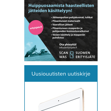
Uusiouutisten uutiskirje