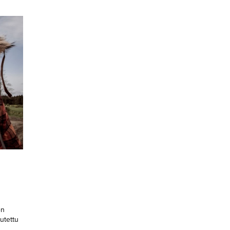
en
utettu