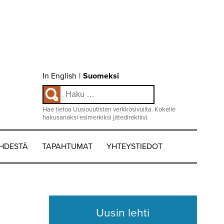
Choose
In English
|
Suomeksi
language
Haku:
/
Valitse
kieli:
Hae tietoa Uusiouutisten verkkosivuilta. Kokeile
hakusanaksi esimerkiksi jätedirektiivi.
EHDESTÄ
TAPAHTUMAT
YHTEYSTIEDOT
Uusin lehti