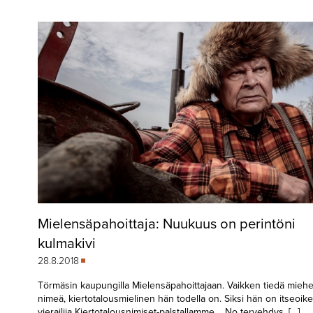
▼
KIRJAUTUMINEN
▼
ARKISTO
▼
TILAUSASIAT
MEDIATIEDOT
▼
TIETOA
LEHDESTÄ
TAPAHTUMAT
Mielensäpahoittaja: Nuukuus on perintöni
▼
YHTEYSTIEDOT
kulmakivi
28.8.2018
Törmäsin kaupungilla Mielensäpahoittajaan. Vaikken tiedä mieh
nimeä, kiertotalousmielinen hän todella on. Siksi hän on itseoike
vierailija Kiertotalousnimiset-palstallamme. No tervehdys, […]