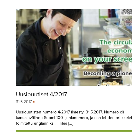
▼
KIRJAUTUMINEN
▼
ARKISTO
▼
TILAUSASIAT
MEDIATIEDOT
▼
TIETOA
LEHDESTÄ
TAPAHTUMAT
Uusiouutiset 4/2017
▼
YHTEYSTIEDOT
31.5.2017
Uusiouutisten numero 4/2017 ilmestyi 31.5.2017. Numero oli
kansainvälinen Suomi 100 -juhlanumero, ja osa lehden artikkele
toimitettu englanniksi. Tilaa […]