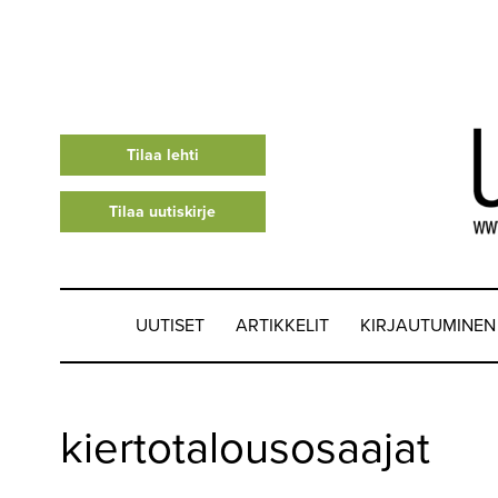
Tilaa lehti
Tilaa uutiskirje
UUTISET
ARTIKKELIT
KIRJAUTUMINEN
UUTISET
kiertotalousosaajat
▼
ARTIKKELIT