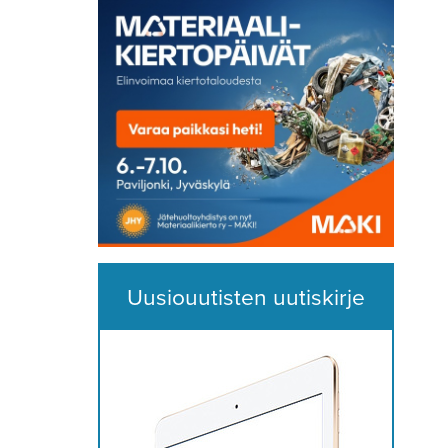
Uusiouutisten uutiskirje