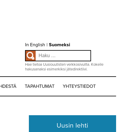
Choose
In English
|
Suomeksi
language
Haku:
/
Valitse
kieli:
Hae tietoa Uusiouutisten verkkosivuilta. Kokeile
hakusanaksi esimerkiksi jätedirektiivi.
EHDESTÄ
TAPAHTUMAT
YHTEYSTIEDOT
Uusin lehti