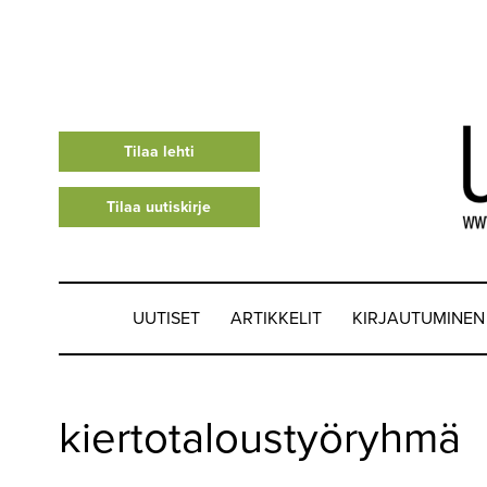
Tilaa lehti
Tilaa uutiskirje
UUTISET
ARTIKKELIT
KIRJAUTUMINEN
UUTISET
kiertotaloustyöryhmä
▼
ARTIKKELIT