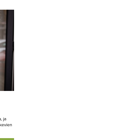
 ja
kevien