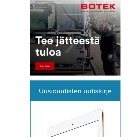
Uusiouutisten uutiskirje