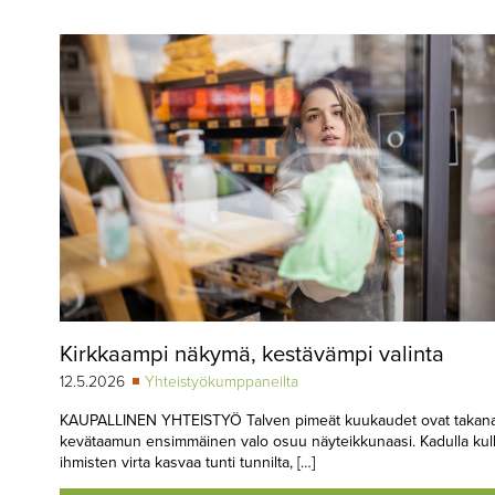
▼
KIRJAUTUMINEN
▼
ARKISTO
▼
TILAUSASIAT
MEDIATIEDOT
▼
TIETOA
LEHDESTÄ
TAPAHTUMAT
Kirkkaampi näkymä, kestävämpi valinta
▼
YHTEYSTIEDOT
12.5.2026
Yhteistyökumppaneilta
KAUPALLINEN YHTEISTYÖ Talven pimeät kuukaudet ovat takana,
kevätaamun ensimmäinen valo osuu näyteikkunaasi. Kadulla kul
ihmisten virta kasvaa tunti tunnilta, […]