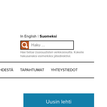
Choose
In English
|
Suomeksi
language
Haku:
/
Valitse
kieli:
Hae tietoa Uusiouutisten verkkosivuilta. Kokeile
hakusanaksi esimerkiksi jätedirektiivi.
EHDESTÄ
TAPAHTUMAT
YHTEYSTIEDOT
Uusin lehti