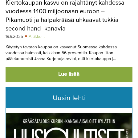
Kiertokaupan kasvu on räjähtänyt kahdessa
TAPAHTUMAT
vuodessa 1400 miljoonaan euroon –
▼
YHTEYSTIEDOT
Pikamuoti ja halpakrääsä uhkaavat tukkia
second hand -kanavia
19.9.2025
Artikkelit
Käytetyn tavaran kauppa on kasvanut Suomessa kahdessa
vuodessa huimasti, kaikkiaan 56 prosenttia. Kaupan liiton
pääekonomisti Jaana Kurjenoja arvioi, että kiertokauppa […]
Lue lisää
Uusin lehti