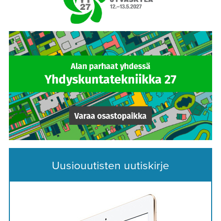
Uusiouutisten uutiskirje