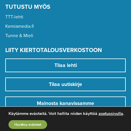
TUTUSTU MYÖS
TTT-lehti
Kemiamedia.fi
Tunne & Mieli
LIITY KIERTOTALOUSVERKOSTOON
Tilaa lehti
Tilaa uutiskirje
Mainosta kanavissamme
Käytämme evästeitä. Voit hallita niiden käyttöä
asetussivulla
.
Hyväksy evästeet