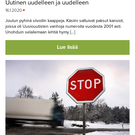
Uutinen uudelleen ja uudelleen
TAPAHTUMAT
16.1.2020
▼
YHTEYSTIEDOT
Joulun pyhinä siivoilin kaappeja. Käsiini sattuivat paksut kansiot,
joissa oli Uusiouutisten vanhoja numeroita vuodesta 2001 asti.
Unohduin selailemaan lehtiä hymy […]
Lue lisää