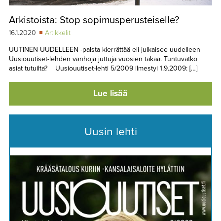
Arkistoista: Stop sopimusperusteiselle?
16.1.2020
Artikkelit
UUTINEN UUDELLEEN -palsta kierrättää eli julkaisee uudelleen
Uusiouutiset-lehden vanhoja juttuja vuosien takaa. Tuntuvatko
asiat tutuilta? Uusiouutiset-lehti 5/2009 ilmestyi 1.9.2009: […]
Lue lisää
Uusin lehti