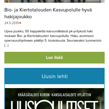
Bio- ja Kiertotalouden Kasvupolulle hyvä
hakijajoukko
24.5.2019
Upea joukko, 50 kappaletta kasvunälkäisiä pk-yrityksiä haki
mukaan Bio- ja Kiertotalouden kasvupolulle. Haku avoimeen
sparrausohjelmaan päättyi 5. toukokuuta. Seuraavaksi tuomaristo
[…]
Lue lisää
Uusin lehti