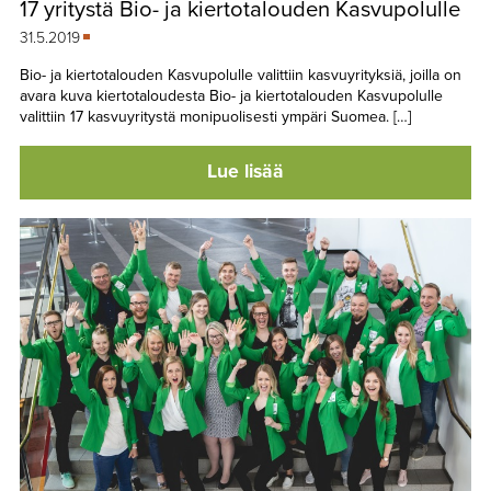
17 yritystä Bio- ja kiertotalouden Kasvupolulle
TAPAHTUMAT
31.5.2019
▼
YHTEYSTIEDOT
Bio- ja kiertotalouden Kasvupolulle valittiin kasvuyrityksiä, joilla on
avara kuva kiertotaloudesta Bio- ja kiertotalouden Kasvupolulle
valittiin 17 kasvuyritystä monipuolisesti ympäri Suomea. […]
Lue lisää