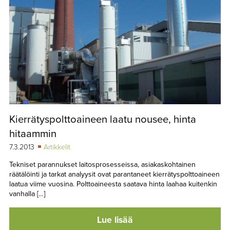
Kierrätyspolttoaineen laatu nousee, hinta
hitaammin
7.3.2013
Artikkelit
Tekniset parannukset laitosprosesseissa, asiakaskohtainen
räätälöinti ja tarkat analyysit ovat parantaneet kierrätyspolttoaineen
laatua viime vuosina. Polttoaineesta saatava hinta laahaa kuitenkin
vanhalla […]
Lue lisää