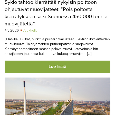
Syklo tahtoo kierrättää nykyisin polttoon
TAPAHTUMAT
ohjautuvat muovijätteet: ”Pois poltosta
▼
YHTEYSTIEDOT
kierrätykseen saisi Suomessa 450 000 tonnia
muovijätettä”
4.3.2026
Artikkelit
(Tilaajille.) Pulkat, purkit ja puutarhakalusteet. Elektroniikkalaitteiden
muovikuoret. Talotyömaiden putkenpätkät ja suojakalvot.
Kierrätyspolttoaineen seassa palava muovi. Jätevoimaloihin
sekajätteen joukossa kulkeutuva kuluttajamuovijäte. […]
Lue lisää