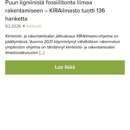
Puun ligniinistä fossiilitonta liimaa
TAPAHTUMAT
rakentamiseen – KIRAilmasto tuotti 136
▼
YHTEYSTIEDOT
hanketta
9.2.2026
Artikkelit
Kiinteistö- ja rakentamisalan jättisatsaus KIRAilmasto-ohjelma on
päättymässä. Vuonna 2021 käynnistynyt vähähiilisen rakennetun
ympäristön ohjelma on tähdännyt kiinteistö- ja rakentamisalan
ilmastovaikutusten […]
Lue lisää