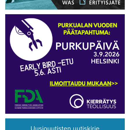
Uusiouutisten uutiskirje