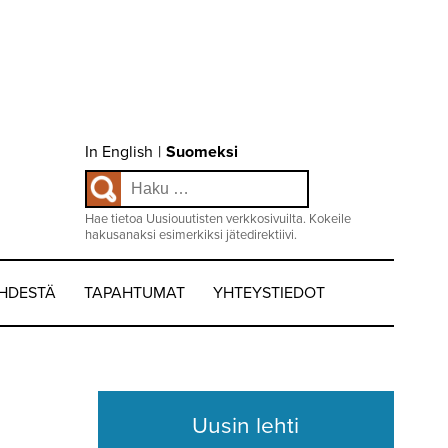
Choose
In English
|
Suomeksi
language
Haku:
/
Valitse
kieli:
Hae tietoa Uusiouutisten verkkosivuilta. Kokeile
hakusanaksi esimerkiksi jätedirektiivi.
EHDESTÄ
TAPAHTUMAT
YHTEYSTIEDOT
Uusin lehti