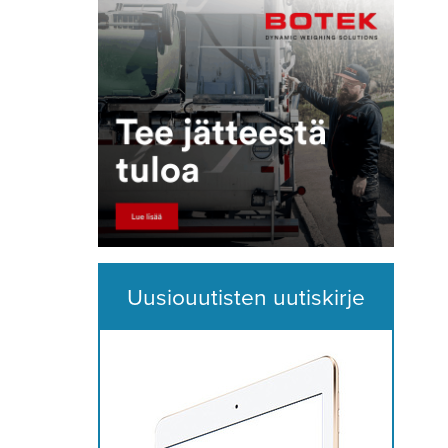
Uusiouutisten uutiskirje