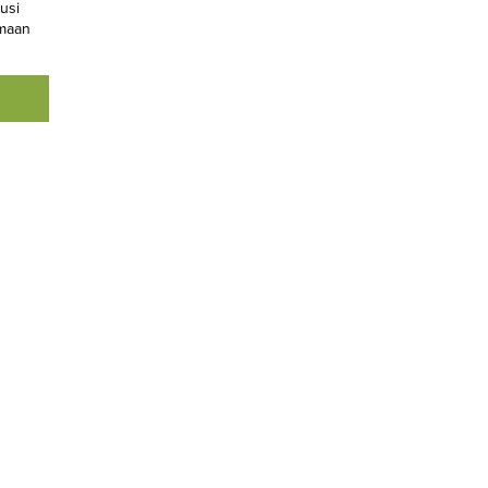
usi
amaan