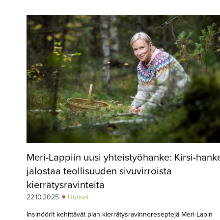
▼
KIRJAUTUMINEN
▼
ARKISTO
▼
TILAUSASIAT
MEDIATIEDOT
▼
TIETOA
LEHDESTÄ
TAPAHTUMAT
Meri-Lappiin uusi yhteistyöhanke: Kirsi-hank
▼
YHTEYSTIEDOT
jalostaa teollisuuden sivuvirroista
kierrätysravinteita
22.10.2025
Uutiset
Insinöörit kehittävät pian kierrätysravinnereseptejä Meri-Lapin