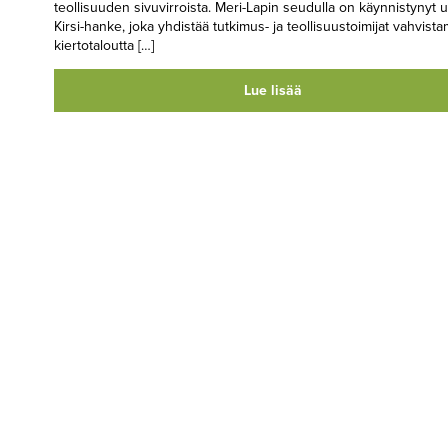
teollisuuden sivuvirroista. Meri-Lapin seudulla on käynnistynyt u
Kirsi-hanke, joka yhdistää tutkimus- ja teollisuustoimijat vahvist
kiertotaloutta […]
Lue lisää