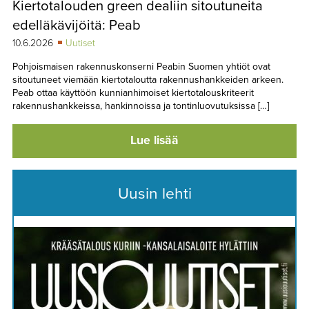
Kiertotalouden green dealiin sitoutuneita
TAPAHTUMAT
edelläkävijöitä: Peab
▼
YHTEYSTIEDOT
10.6.2026
Uutiset
Pohjoismaisen rakennuskonserni Peabin Suomen yhtiöt ovat
sitoutuneet viemään kiertotaloutta rakennushankkeiden arkeen.
Peab ottaa käyttöön kunnianhimoiset kiertotalouskriteerit
rakennushankkeissa, hankinnoissa ja tontinluovutuksissa […]
Lue lisää
Uusin lehti