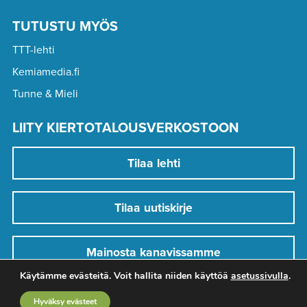
TUTUSTU MYÖS
TTT-lehti
Kemiamedia.fi
Tunne & Mieli
LIITY KIERTOTALOUSVERKOSTOON
Tilaa lehti
Tilaa uutiskirje
Mainosta kanavissamme
Käytämme evästeitä. Voit hallita niiden käyttöä
asetussivulla
.
Hyväksy evästeet