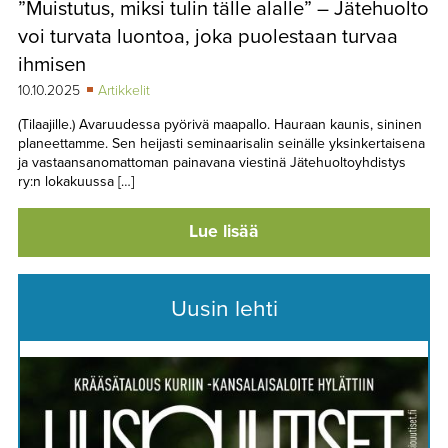
”Muistutus, miksi tulin tälle alalle” – Jätehuolto
TAPAHTUMAT
voi turvata luontoa, joka puolestaan turvaa
▼
YHTEYSTIEDOT
ihmisen
10.10.2025
Artikkelit
(Tilaajille.) Avaruudessa pyörivä maapallo. Hauraan kaunis, sininen
planeettamme. Sen heijasti seminaarisalin seinälle yksinkertaisena
ja vastaansanomattoman painavana viestinä Jätehuoltoyhdistys
ry:n lokakuussa […]
Lue lisää
Uusin lehti