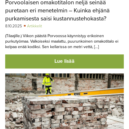
Porvoolaisen omakotitalon neljä seinää
TAPAHTUMAT
puretaan eri menetelmin – Kuinka ehjänä
▼
YHTEYSTIEDOT
purkamisesta saisi kustannustehokasta?
8.10.2025
Artikkelit
(Tilaajille.) Viikon päästä Porvoossa käynnistyy erikoinen
purkutyömaa. Valkoiseksi maalattu, puurunkoinen omakotitalo ei
kelpaa enää kodiksi. Sen kellarissa on metri vettä, […]
Lue lisää