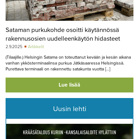
Sataman purkukohde osoitti käytännössä
rakennusosien uudelleenkäytön hidasteet
2.9.2025
Artikkelit
(Tilaajille.) Helsingin Satama on toteuttanut kevään ja kesän aikana
vanhan ykkösterminaalinsa purkua Jätkäsaaressa Helsingissä.
Purettava terminaali on rakennettu satakunta vuotta […]
Lue lisää
Uusin lehti