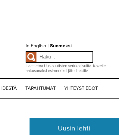
Choose
In English
|
Suomeksi
language
Haku:
/
Valitse
kieli:
Hae tietoa Uusiouutisten verkkosivuilta. Kokeile
hakusanaksi esimerkiksi jätedirektiivi.
EHDESTÄ
TAPAHTUMAT
YHTEYSTIEDOT
Uusin lehti