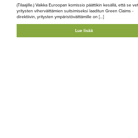
(Tilaajille.) Vaikka Euroopan komissio päättikin kesällä, että se ve
yritysten viherväittämien suitsimiseksi laaditun Green Claims -
direktiivin, yritysten ympäristöväittämille on […]
Lue lisää