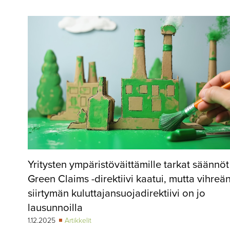
▼
KIRJAUTUMINEN
▼
ARKISTO
▼
TILAUSASIAT
MEDIATIEDOT
▼
TIETOA
LEHDESTÄ
TAPAHTUMAT
Yritysten ympäristöväittämille tarkat säännöt
▼
YHTEYSTIEDOT
Green Claims -direktiivi kaatui, mutta vihreä
siirtymän kuluttajansuojadirektiivi on jo
lausunnoilla
1.12.2025
Artikkelit