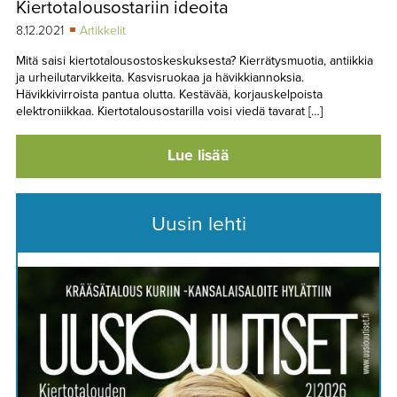
Kiertotalousostariin ideoita
TAPAHTUMAT
8.12.2021
Artikkelit
▼
YHTEYSTIEDOT
Mitä saisi kiertotalousostoskeskuksesta? Kierrätysmuotia, antiikkia
ja urheilutarvikkeita. Kasvisruokaa ja hävikkiannoksia.
Hävikkivirroista pantua olutta. Kestävää, korjauskelpoista
elektroniikkaa. Kiertotalousostarilla voisi viedä tavarat […]
Lue lisää
Uusin lehti