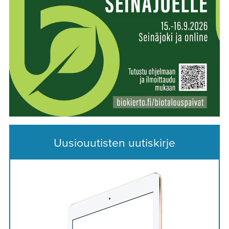
Uusiouutisten uutiskirje