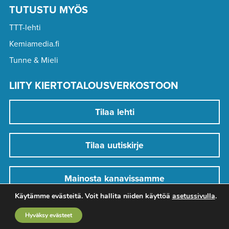
TUTUSTU MYÖS
TTT-lehti
Kemiamedia.fi
Tunne & Mieli
LIITY KIERTOTALOUSVERKOSTOON
Tilaa lehti
Tilaa uutiskirje
Mainosta kanavissamme
Käytämme evästeitä. Voit hallita niiden käyttöä
asetussivulla
.
Hyväksy evästeet