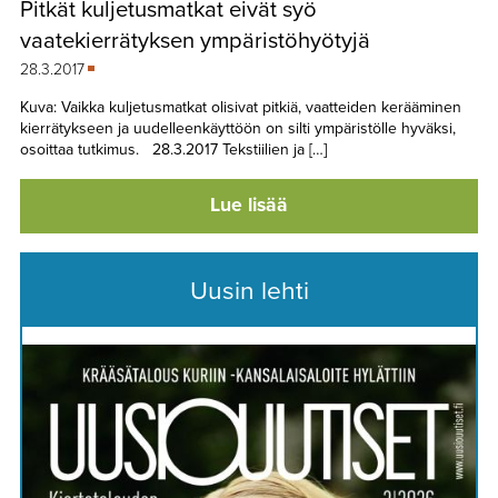
Pitkät kuljetusmatkat eivät syö
TAPAHTUMAT
vaatekierrätyksen ympäristöhyötyjä
▼
YHTEYSTIEDOT
28.3.2017
Kuva: Vaikka kuljetusmatkat olisivat pitkiä, vaatteiden kerääminen
kierrätykseen ja uudelleenkäyttöön on silti ympäristölle hyväksi,
osoittaa tutkimus. 28.3.2017 Tekstiilien ja […]
Lue lisää
Uusin lehti