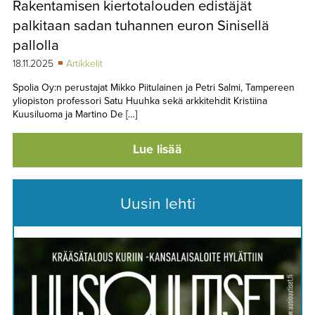
Rakentamisen kiertotalouden edistäjät
TAPAHTUMAT
palkitaan sadan tuhannen euron Sinisellä
▼
YHTEYSTIEDOT
pallolla
18.11.2025
Artikkelit
Spolia Oy:n perustajat Mikko Piitulainen ja Petri Salmi, Tampereen
yliopiston professori Satu Huuhka sekä arkkitehdit Kristiina
Kuusiluoma ja Martino De […]
Lue lisää
Uusin lehti