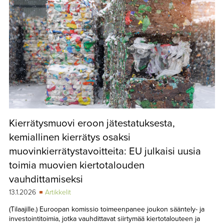
Kierrätysmuovi eroon jätestatuksesta,
kemiallinen kierrätys osaksi
muovinkierrätystavoitteita: EU julkaisi uusia
toimia muovien kiertotalouden
vauhdittamiseksi
13.1.2026
Artikkelit
(Tilaajille.) Euroopan komissio toimeenpanee joukon sääntely- ja
investointitoimia, jotka vauhdittavat siirtymää kiertotalouteen ja