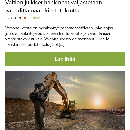
Valtion julkiset hankinnat valjastetaan
TAPAHTUMAT
vauhdittamaan kiertotaloutta
▼
YHTEYSTIEDOT
16.3.2026
Uutiset
Valtioneuvosto on hyväksynyt periaatepäätöksen, joka ohjaa
julkisia hankintoja edistämään kiertotaloutta ja vähentämään
ympäristövaikutuksia. Valtioneuvosto on asettanut julkisille
hankinnoille uudet ekologiset […]
Lue lisää