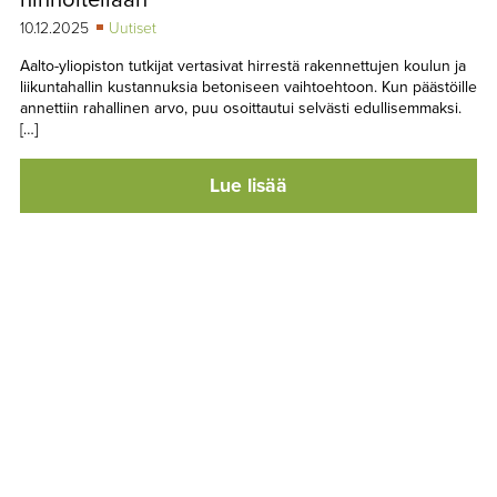
10.12.2025
Uutiset
Aalto-yliopiston tutkijat vertasivat hirrestä rakennettujen koulun ja
liikuntahallin kustannuksia betoniseen vaihtoehtoon. Kun päästöille
annettiin rahallinen arvo, puu osoittautui selvästi edullisemmaksi.
[…]
Lue lisää