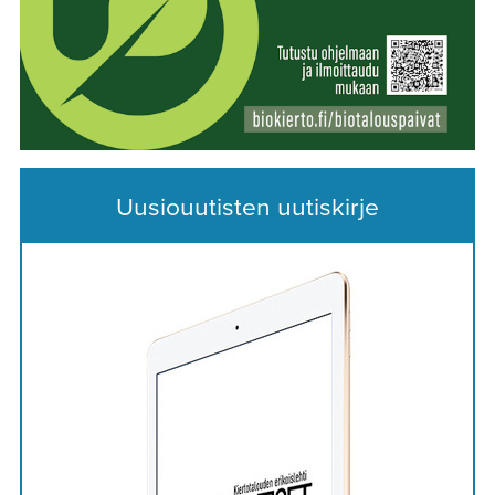
Uusiouutisten uutiskirje