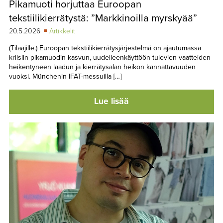
Pikamuoti horjuttaa Euroopan
TAPAHTUMAT
tekstiilikierrätystä: ”Markkinoilla myrskyää”
▼
YHTEYSTIEDOT
20.5.2026
Artikkelit
(Tilaajille.) Euroopan tekstiilikierrätysjärjestelmä on ajautumassa
kriisiin pikamuodin kasvun, uudelleenkäyttöön tulevien vaatteiden
heikentyneen laadun ja kierrätysalan heikon kannattavuuden
vuoksi. Münchenin IFAT-messuilla […]
Lue lisää