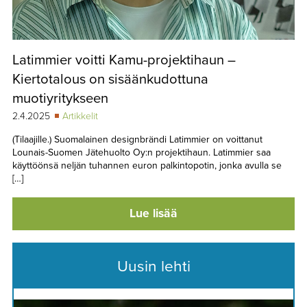
Latimmier voitti Kamu-projektihaun –
Kiertotalous on sisäänkudottuna
muotiyritykseen
2.4.2025
Artikkelit
(Tilaajille.) Suomalainen designbrändi Latimmier on voittanut
Lounais-Suomen Jätehuolto Oy:n projektihaun. Latimmier saa
käyttöönsä neljän tuhannen euron palkintopotin, jonka avulla se
[…]
Lue lisää
Uusin lehti