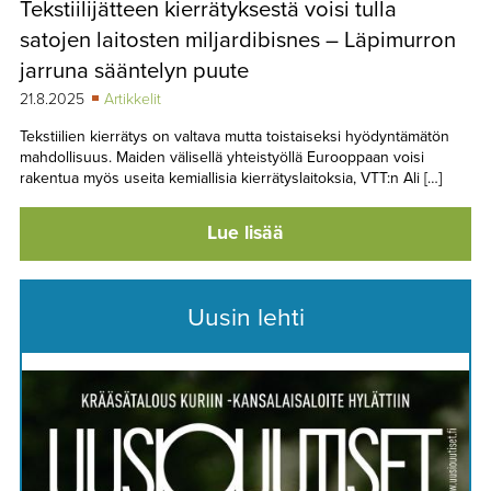
Tekstiilijätteen kierrätyksestä voisi tulla
TAPAHTUMAT
satojen laitosten miljardibisnes – Läpimurron
▼
YHTEYSTIEDOT
jarruna sääntelyn puute
21.8.2025
Artikkelit
Tekstiilien kierrätys on valtava mutta toistaiseksi hyödyntämätön
mahdollisuus. Maiden välisellä yhteistyöllä Eurooppaan voisi
rakentua myös useita kemiallisia kierrätyslaitoksia, VTT:n Ali […]
Lue lisää
Uusin lehti