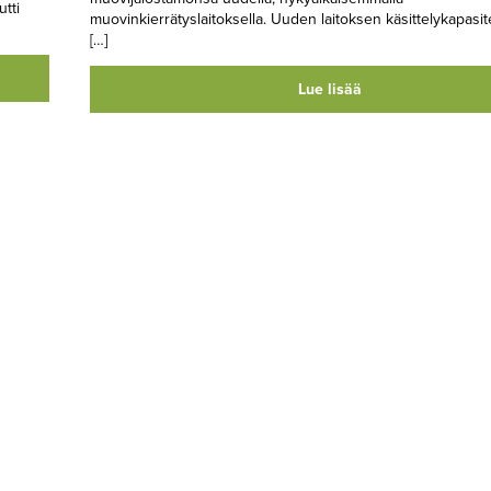
tti
muovinkierrätyslaitoksella. Uuden laitoksen käsittelykapasit
[…]
Lue lisää