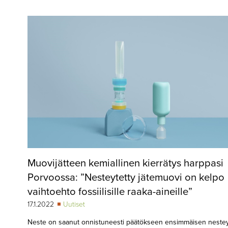
▼
KIRJAUTUMINEN
▼
ARKISTO
▼
TILAUSASIAT
MEDIATIEDOT
▼
TIETOA
LEHDESTÄ
TAPAHTUMAT
Muovijätteen kemiallinen kierrätys harppasi
▼
YHTEYSTIEDOT
Porvoossa: ”Nesteytetty jätemuovi on kelpo
vaihtoehto fossiilisille raaka-aineille”
17.1.2022
Uutiset
Neste on saanut onnistuneesti päätökseen ensimmäisen neste