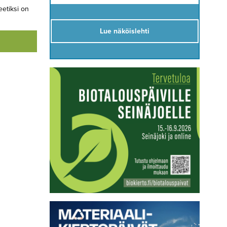
eetiksi on
Lue näköislehti