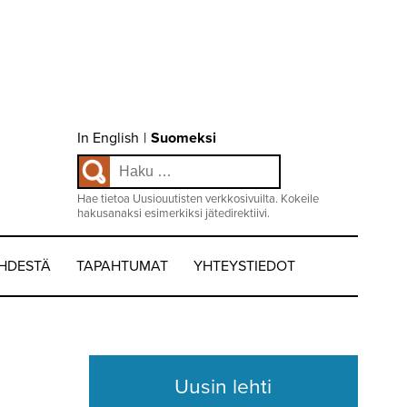
Choose
In English
|
Suomeksi
language
Haku:
/
Valitse
kieli:
Hae tietoa Uusiouutisten verkkosivuilta. Kokeile
hakusanaksi esimerkiksi jätedirektiivi.
EHDESTÄ
TAPAHTUMAT
YHTEYSTIEDOT
Uusin lehti