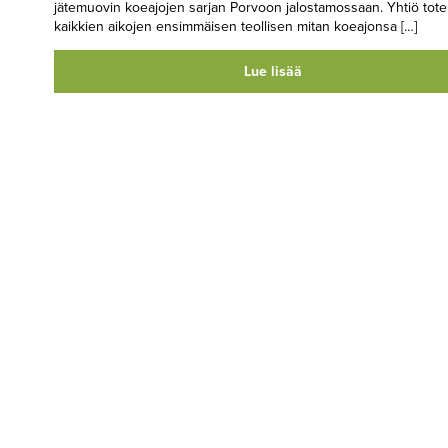
jätemuovin koeajojen sarjan Porvoon jalostamossaan. Yhtiö toteu
kaikkien aikojen ensimmäisen teollisen mitan koeajonsa […]
Lue lisää