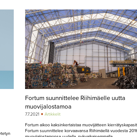
Fortum suunnittelee Riihimäelle uutta
muovijalostamoa
7.7.2021
Artikkelit
Fortum aikoo kaksinkertaistaa muovijätteen kierrätyskapasit
Fortum suunnittelee korvaavansa Riihimäellä vuodesta 201
ytetyn
muovijalostamonsa uudella, nykyaikaisemmalla