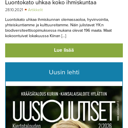
Luontokato uhkaa koko ihmiskuntaa
TAPAHTUMAT
28.10.2021
Artikkelit
▼
YHTEYSTIEDOT
Luontokato uhkaa ihmiskunnan olemassaoloa, hyvinvointia,
yhteiskuntiamme ja kulttuureitamme. Näin julistavat YK:n
biodiversiteettisopimuksessa mukana olevat 196 maata. Maat
kokoontuivat lokakuussa Kiinan […]
Lue lisää
Uusin lehti