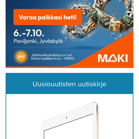
Uusiouutisten uutiskirje