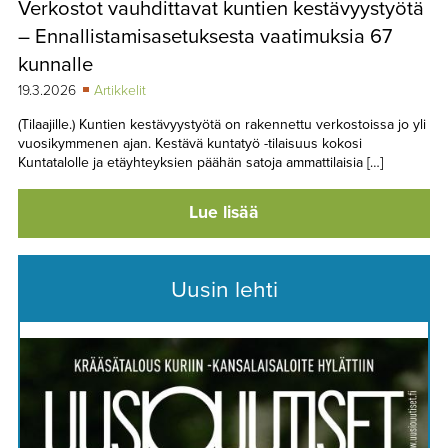
Verkostot vauhdittavat kuntien kestävyystyötä
TAPAHTUMAT
– Ennallistamisasetuksesta vaatimuksia 67
▼
YHTEYSTIEDOT
kunnalle
19.3.2026
Artikkelit
(Tilaajille.) Kuntien kestävyystyötä on rakennettu verkostoissa jo yli
vuosikymmenen ajan. Kestävä kuntatyö -tilaisuus kokosi
Kuntatalolle ja etäyhteyksien päähän satoja ammattilaisia […]
Lue lisää
Uusin lehti