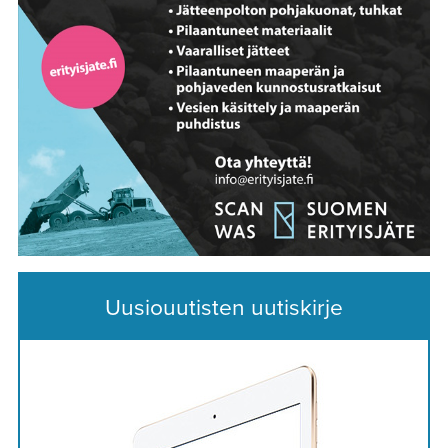
Uusiouutisten uutiskirje