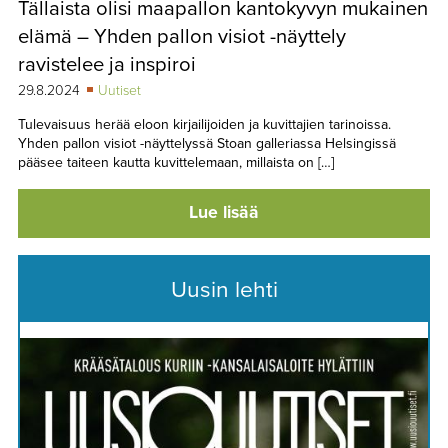
Tällaista olisi maapallon kantokyvyn mukainen
TAPAHTUMAT
elämä – Yhden pallon visiot -näyttely
▼
YHTEYSTIEDOT
ravistelee ja inspiroi
29.8.2024
Uutiset
Tulevaisuus herää eloon kirjailijoiden ja kuvittajien tarinoissa.
Yhden pallon visiot -näyttelyssä Stoan galleriassa Helsingissä
pääsee taiteen kautta kuvittelemaan, millaista on […]
Lue lisää
Uusin lehti