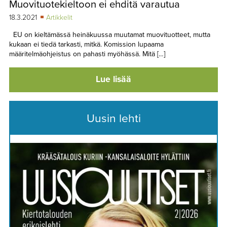
Muovituotekieltoon ei ehditä varautua
TAPAHTUMAT
18.3.2021
Artikkelit
▼
YHTEYSTIEDOT
EU on kieltämässä heinäkuussa muutamat muovituotteet, mutta
kukaan ei tiedä tarkasti, mitkä. Komission lupaama
määritelmäohjeistus on pahasti myöhässä. Mitä […]
Lue lisää
Uusin lehti