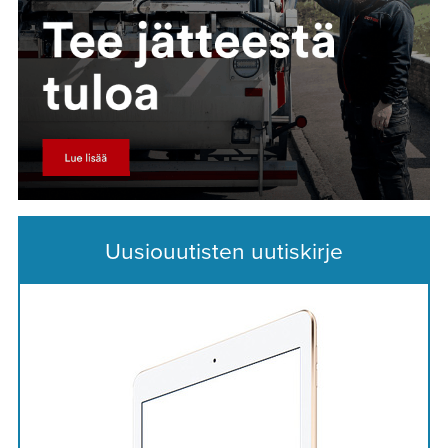
Uusiouutisten uutiskirje