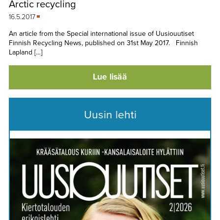
Arctic recycling
TAPAHTUMAT
16.5.2017
▼
YHTEYSTIEDOT
An article from the Special international issue of Uusiouutiset
Finnish Recycling News, published on 31st May 2017. Finnish
Lapland […]
Lue lisää
Uusin lehti