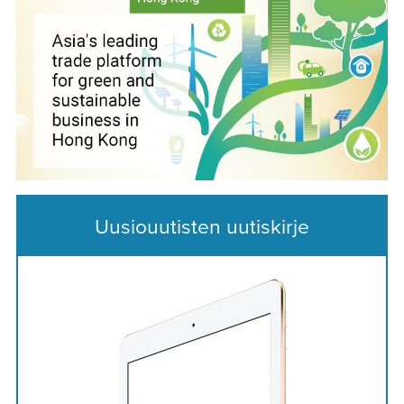
Uusiouutisten uutiskirje