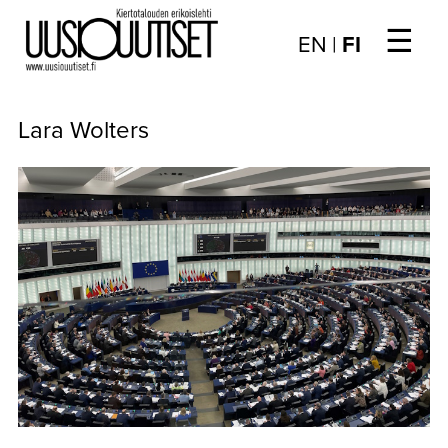
☰
Choose
EN
|
FI
language
/
UUTISET
Valitse
Lara Wolters
kieli:
▼
ARTIKKELIT
▼
KIRJAUTUMINEN
▼
ARKISTO
▼
TILAUSASIAT
MEDIATIEDOT
▼
TIETOA
LEHDESTÄ