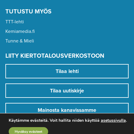
TUTUSTU MYÖS
TTT-lehti
Kemiamedia.fi
Tunne & Mieli
LIITY KIERTOTALOUSVERKOSTOON
Tilaa lehti
Tilaa uutiskirje
Mainosta kanavissamme
Käytämme evästeitä. Voit hallita niiden käyttöä
asetussivulla
.
Hyväksy evästeet